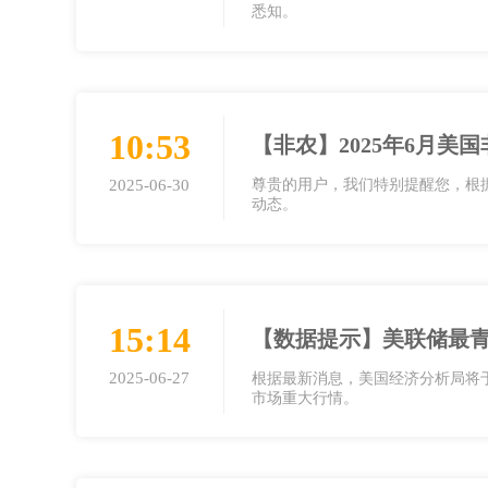
悉知。
10:53
【非农】2025年6月美
2025-06-30
尊贵的用户，我们特别提醒您，根
动态。
15:14
【数据提示】美联储最
2025-06-27
根据最新消息，美国经济分析局将于周
市场重大行情。