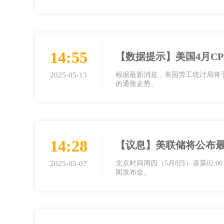
14:55
【数据提示】美国4月CP
2025-05-13
根据最新消息，美国劳工统计局将于周
的通胀走势。
14:28
【议息】美联储将公布
2025-05-07
北京时间周四（5月8日）凌晨02
闻发布会。