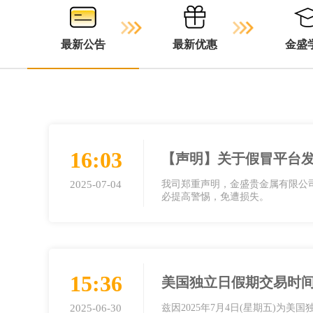
最新公告
最新优惠
金盛
16:03
【声明】关于假冒平台
2025-07-04
我司郑重声明，金盛贵金属有限公
必提高警惕，免遭损失。
15:36
美国独立日假期交易时
2025-06-30
兹因2025年7月4日(星期五)为