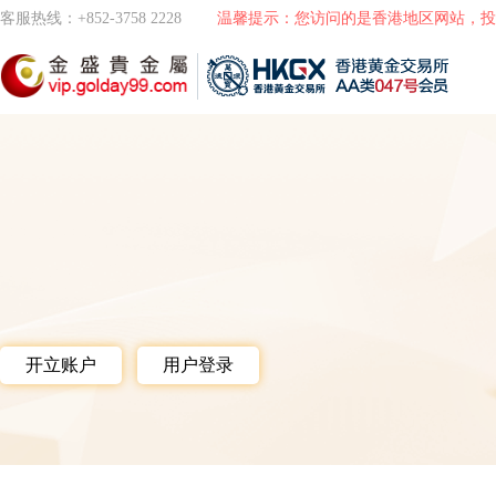
客服热线：+852-3758 2228
温馨提示：您访问的是香港地区网站，投
开立账户
用户登录