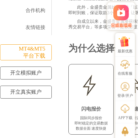
此外，金盛贵金属始终坚持「以
合作机构
即时到账，保证取款2小时到账，让
自成立以来，金盛贵金属屡获殊
友情链接
秀交易平台」等多项荣誉，足以彰显
邀好友
为什么选择金盛
MT4&MT5
最新优惠
平台下载
开立模拟账户
在线客服
开立真实账户
登录/开户
闪电报价
快
APP下载
国际同步报价
24小
即时稳定的交易数据
交易机
数据全面 速度快捷
保证客