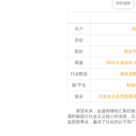
回到顶部
开户
存款
取款
取款手
客服
5秒内火速应答 
行业数据
极权威数
建/平仓
秒速
返金
伦敦金点差优惠最高3
展望未来，金盛将继续汇集经验
属积极践行社会主义核心价值观，在
益慈善事业，赢得了社会的认可和广